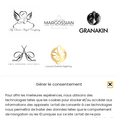
Gérer le consentement
Pour offrir les meilleures expériences, nous utilisons des
Le talent, ça n'existe pas. Le talent,
technologies telles que les cookies pour stocker et/ou accéder aux
c'est d'avoir envie de faire quelque
informations des appareils. Le fait de consentir à ces technologies
chose.
nous permettra de traiter des données telles que le comportement
de navigation ou les ID uniques sur ce site. Le fait de ne pas