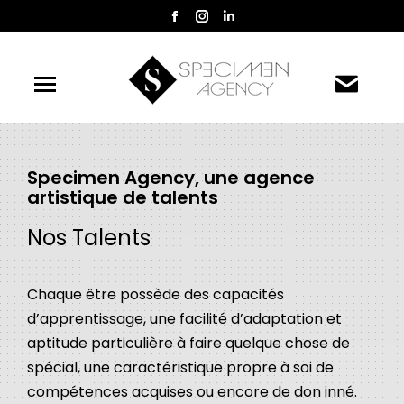
La
La
La
page
page
page
Facebook
Instagram
LinkedIn
s'ouvre
s'ouvre
s'ouvre
dans
dans
dans
une
une
une
nouvelle
nouvelle
nouvelle
Specimen Agency, une agence
fenêtre
fenêtre
fenêtre
artistique de talents
Nos Talents
Chaque être possède des capacités
d’apprentissage, une facilité d’adaptation et
aptitude particulière à faire quelque chose de
spécial, une caractéristique propre à soi de
compétences acquises ou encore de don inné.