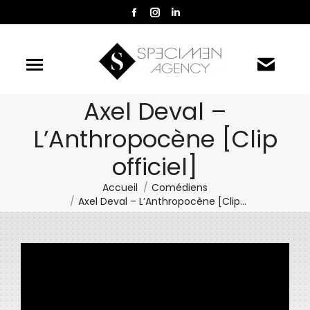
La
La
La
page
page
page
Facebook
Instagram
LinkedIn
s'ouvre
s'ouvre
s'ouvre
dans
dans
dans
une
une
une
Axel Deval –
nouvelle
nouvelle
nouvelle
L’Anthropocène [Clip
fenêtre
fenêtre
fenêtre
officiel]
Accueil
Comédiens
Vous êtes ici :
Axel Deval – L’Anthropocène [Clip…