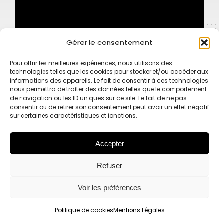
Gérer le consentement
Pour offrir les meilleures expériences, nous utilisons des
technologies telles que les cookies pour stocker et/ou accéder aux
informations des appareils. Le fait de consentir à ces technologies
Partager cette article
nous permettra de traiter des données telles que le comportement
de navigation ou les ID uniques sur ce site. Le fait de ne pas
consentir ou de retirer son consentement peut avoir un effet négatif
Partager
Partager
Partager
Partager
Partager
sur certaines caractéristiques et fonctions.
sur
sur
sur
sur
sur
WhatsApp
LinkedIn
Pinterest
X
Facebook
Accepter
Refuser
© 2024 Specimen Agency
216 Avenue Francis Tonner, Cité des Entreprises
campus G.Méliès, 06150 Cannes la Bocca
Voir les préférences
09.75.52.05.61
contact@specimen-agency.fr
-
Mentions Légales
Politique de cookies
Mentions Légales