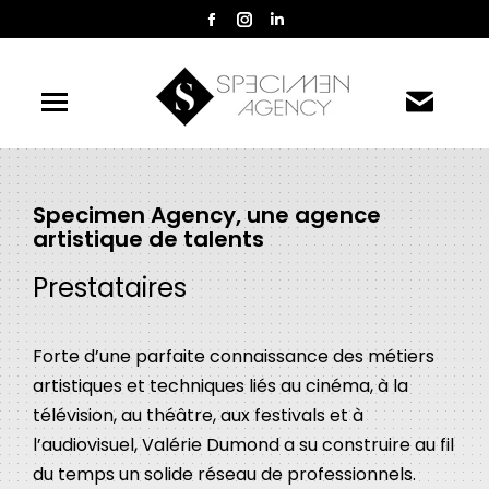
La
La
La
page
page
page
Facebook
Instagram
LinkedIn
s'ouvre
s'ouvre
s'ouvre
dans
dans
dans
une
une
une
nouvelle
nouvelle
nouvelle
Specimen Agency, une agence
fenêtre
fenêtre
fenêtre
artistique de talents
Prestataires
Forte d’une parfaite connaissance des métiers
artistiques et techniques liés au cinéma, à la
télévision, au théâtre, aux festivals et à
l’audiovisuel, Valérie Dumond a su construire au fil
du temps un solide réseau de professionnels.