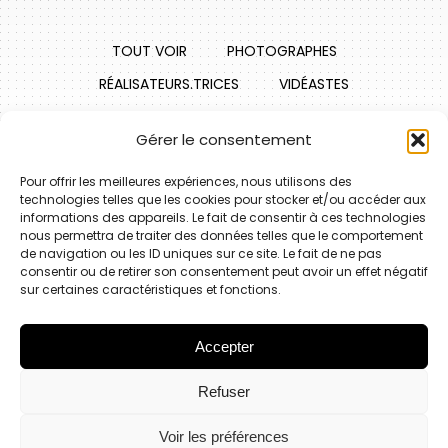
TOUT VOIR
PHOTOGRAPHES
RÉALISATEURS.TRICES
VIDÉASTES
Gérer le consentement
Pour offrir les meilleures expériences, nous utilisons des
Le talent, ça n'existe pas. Le talent,
technologies telles que les cookies pour stocker et/ou accéder aux
c'est d'avoir envie de faire quelque
informations des appareils. Le fait de consentir à ces technologies
chose.
nous permettra de traiter des données telles que le comportement
de navigation ou les ID uniques sur ce site. Le fait de ne pas
consentir ou de retirer son consentement peut avoir un effet négatif
Jacques Brel
sur certaines caractéristiques et fonctions.
Accepter
Refuser
© 2024 Specimen Agency
216 Avenue Francis Tonner, Cité des Entreprises
campus G.Méliès, 06150 Cannes la Bocca
Voir les préférences