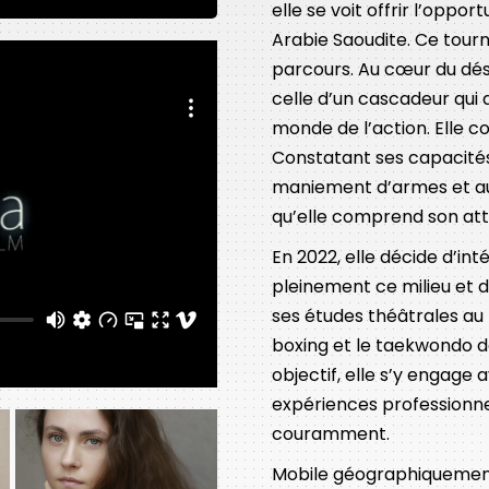
elle se voit offrir l’oppor
Arabie Saoudite. Ce tour
parcours. Au cœur du dése
celle d’un cascadeur qui 
monde de l’action. Elle c
Constatant ses capacités et
maniement d’armes et a
qu’elle comprend son attr
En 2022, elle décide d’in
pleinement ce milieu et d
ses études théâtrales au L
boxing et le taekwondo de
objectif, elle s’y engage
expériences professionnel
couramment.
Mobile géographiquement e