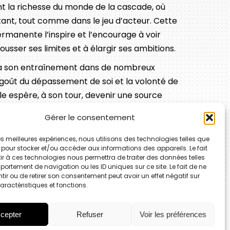
t la richesse du monde de la cascade, où
tant, tout comme dans le jeu d’acteur. Cette
rmanente l’inspire et l’encourage à voir
ousser ses limites et à élargir ses ambitions.
vra son entraînement dans de nombreux
goût du dépassement de soi et la volonté de
le espère, à son tour, devenir une source
son parcours, comme elle a elle-même été
Gérer le consentement
 les meilleures expériences, nous utilisons des technologies telles que
 pour stocker et/ou accéder aux informations des appareils. Le fait
r à ces technologies nous permettra de traiter des données telles
ortement de navigation ou les ID uniques sur ce site. Le fait de ne
ir ou de retirer son consentement peut avoir un effet négatif sur
aractéristiques et fonctions.
cepter
Refuser
Voir les préférences
nnes la Bocca