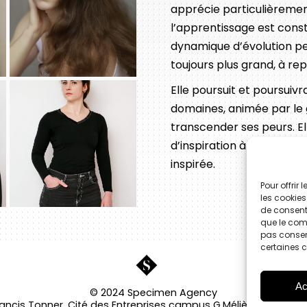
apprécie particulièremen
l’apprentissage est cons
dynamique d’évolution pe
toujours plus grand, à rep
Elle poursuit et poursui
domaines, animée par le 
transcender ses peurs. El
d’inspiration à travers 
inspirée.
Pour offrir
les cookies
de consenti
que le comp
pas consent
certaines c
Ac
© 2024 Specimen Agency
rancis Tonner, Cité des Entreprises campus G.Méliès, 06150 Ca